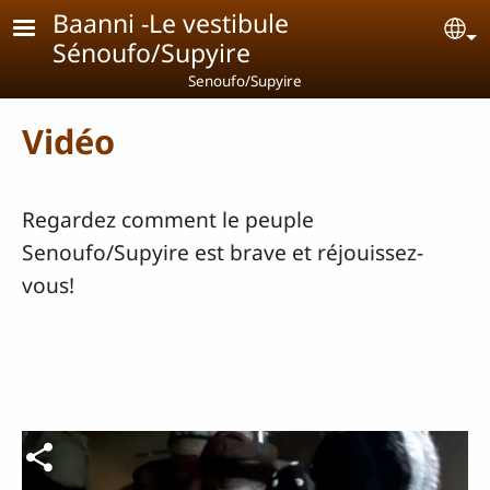
Aller au contenu principal
Baanni -Le vestibule
Se
Sénoufo/Supyire
Senoufo/Supyire
Vidéo
Regardez comment le peuple
Senoufo/Supyire est brave et réjouissez-
vous!