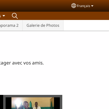
Français
Select your langu
s
aporama 2
Galerie de Photos
tager avec vos amis.