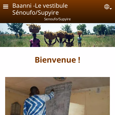
Aller au contenu principal
Baanni -Le vestibule
Se
Sénoufo/Supyire
Senoufo/Supyire
Bienvenue !