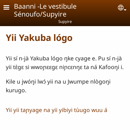
Aller au contenu principal
Baanni -Le vestibule
Se
Sénoufo/Supyire
Supyire
Yii Yakuba lógo
Yii sí n-jà Yakuba lógo ŋke cyage e. Pu sí n-jà
yii tɛ̀gɛ si wwoɲɛɛgɛ niɲcɛnŋɛ ta ná Kafooŋi i.
Kile u jwóŋi lwɔ́ yii na u Jwumpe nlògoŋi
kurugo.
Yii yii taɲyage na yii yibiyi tùugo wuu á