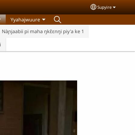
Supyire
Select your lang
Yyahajwuure
Nàɲjaabii pi maha ŋkɛ̂ɛnŋi piy'a ke 1
i