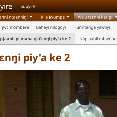
yire
Supyire
anni ntaanniŋi
Kile Jwumpe
Wuu tɛɛnni karigii
ŋwɔnhɔmbere
Bahayi nilogoyi
Funntanga yawiiyi
ɲjaabii pi maha ŋkɛ̂ɛnŋi piy'a ke 2
Nàɲjaabii mbwùun
ɛnŋi piy'a ke 2