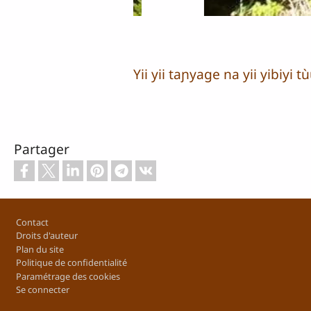
Yii yii taɲyage na yii yibiyi
Partager
Footer
Contact
Droits d'auteur
Plan du site
Politique de confidentialité
Paramétrage des cookies
Se connecter