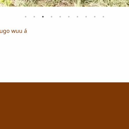
 tùugo wuu á