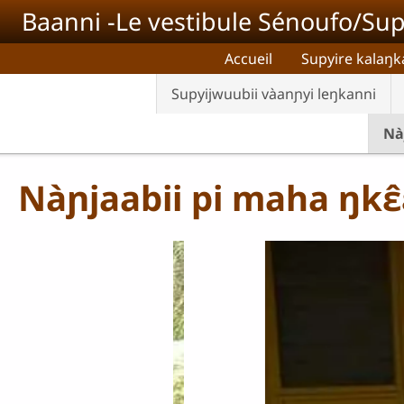
Aller au contenu principal
Baanni -Le vestibule Sénoufo/Sup
Accueil
Supyire kalaŋk
Supyijwuubii vàanɲyi leŋkanni
Nà
Nàɲjaabii pi maha ŋkɛ̂