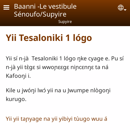
Aller au contenu principal
Baanni -Le vestibule
Se
Sénoufo/Supyire
Supyire
Yii Tesaloniki 1 lógo
Yii sí n-jà Tesaloniki 1 lógo ŋke cyage e. Pu sí
n-jà yii tɛ̀gɛ si wwoɲɛɛgɛ niɲcɛnŋɛ ta ná
Kafooŋi i.
Kile u jwóŋi lwɔ́ yii na u Jwumpe nlògoŋi
kurugo.
Yii yii taɲyage na yii yibiyi tùugo wuu á