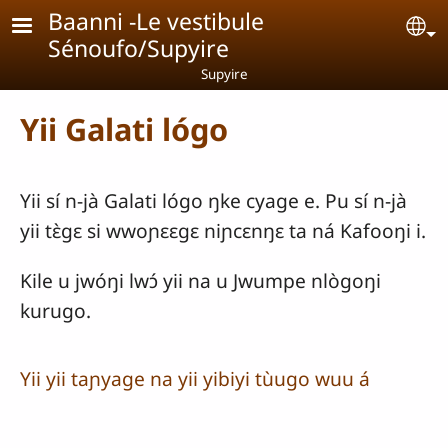
Aller au contenu principal
Baanni -Le vestibule
Se
Sénoufo/Supyire
Supyire
Yii Galati lógo
Yii sí n-jà Galati lógo ŋke cyage e. Pu sí n-jà
yii tɛ̀gɛ si wwoɲɛɛgɛ niɲcɛnŋɛ ta ná Kafooŋi i.
Kile u jwóŋi lwɔ́ yii na u Jwumpe nlògoŋi
kurugo.
Yii yii taɲyage na yii yibiyi tùugo wuu á