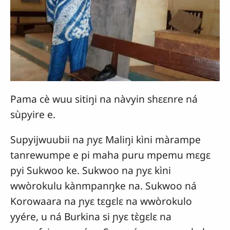
Pama cè wuu sitiŋi na nàvyin shɛɛnre ná
sùpyire e.
Supyijwuubii na ɲyɛ Maliŋi kìni màrampe
tanrewumpe e pi maha puru mpemu mɛgɛ
pyi Sukwoo ke. Sukwoo na ɲyɛ kìni
wwòrokulu kànmpanŋke na. Sukwoo ná
Korowaara na ɲyɛ tɛgɛlɛ na wwòrokulo
yyére, u ná Burkina si ɲyɛ tɛ̀gɛlɛ na