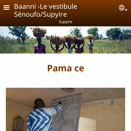
Aller au contenu principal
Baanni -Le vestibule
Se
Sénoufo/Supyire
Supyire
Pama ce