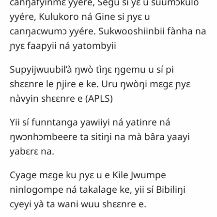
canŋafyinmɛ yyére, Segu sí yɛ u suumɔkulo
yyére, Kulukoro ná Gine si ɲyɛ u
canŋacwumɔ yyére. Sukwooshiinbii fànha na
ɲyɛ faapyii ná yatombyii
Supyijwuubil’à ŋwò tìŋɛ ŋgemu u sí pi
shɛɛnre le ɲjire e ke. Uru ŋwòŋi mɛgɛ ɲyɛ
nàvyin shɛɛnre e (APLS)
Yii sí funntanga yawiiyi ná yatinre ná
ŋwɔnhɔmbeere ta sitiŋi na mà bâra yaayi
yabɛrɛ na.
Cyage mɛge ku ɲyɛ u e Kile Jwumpe
ninlogompe ná takalage ke, yii sí Bibiliŋi
cyeyi yà ta wani wuu shɛɛnre e.