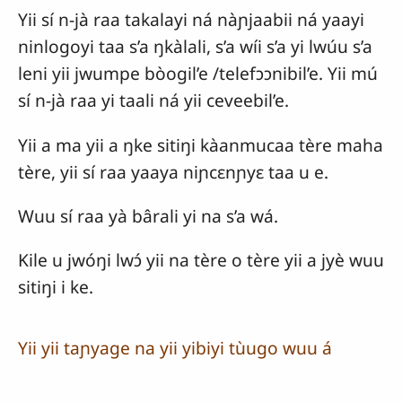
Yii sí n-jà raa takalayi ná nàɲjaabii ná yaayi
ninlogoyi taa s’a ŋkàlali, s’a wíi s’a yi lwúu s’a
leni yii jwumpe bòogil’e /telefɔɔnibil’e. Yii mú
sí n-jà raa yi taali ná yii ceveebil’e.
Yii a ma yii a ŋke sitiŋi kàanmucaa tère maha
tère, yii sí raa yaaya niɲcɛnɲyɛ taa u e.
Wuu sí raa yà bârali yi na s’a wá.
Kile u jwóŋi lwɔ́ yii na tère o tère yii a jyè wuu
sitiŋi i ke.
Yii yii taɲyage na yii yibiyi tùugo wuu á